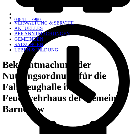
03841 – 7980
VERWALTUNG & SERVICE
AKTUELLES
BEKANNTMACHUNGEN
GEMEINDEN
SATZUNGEN
LEBEN & BILDUNG
Bekanntmachung der
Nutzungsordnung für die
Fahrzeughalle im
Feuerwehrhaus der Gemeinde
Barnekow