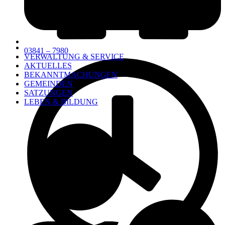
03841 – 7980
VERWALTUNG & SERVICE
AKTUELLES
BEKANNTMACHUNGEN
GEMEINDEN
SATZUNGEN
LEBEN & BILDUNG