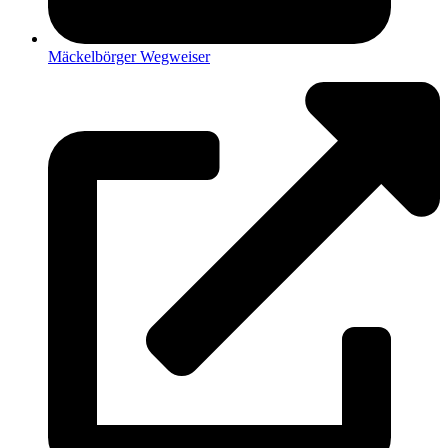
Mäckelbörger Wegweiser