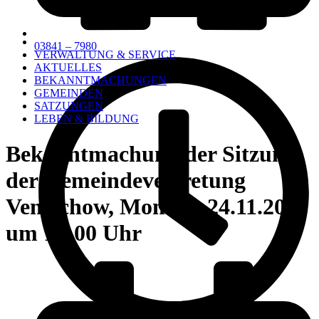
03841 – 7980
VERWALTUNG & SERVICE
AKTUELLES
BEKANNTMACHUNGEN
GEMEINDEN
SATZUNGEN
LEBEN & BILDUNG
Bekanntmachung der Sitzung
der Gemeindevertretung
Ventschow, Montag, 24.11.2025
um 19:00 Uhr