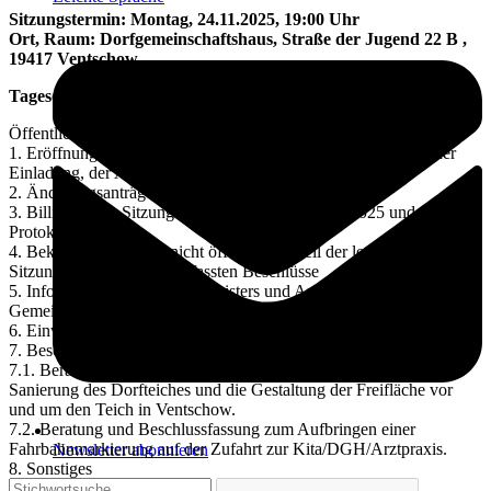
Sitzungstermin: Montag, 24.11.2025, 19:00 Uhr
Ort, Raum: Dorfgemeinschaftshaus, Straße der Jugend 22 B ,
19417 Ventschow
Tagesordnung:
Öffentlicher Teil
1. Eröffnung der Sitzung, Feststellen der Ordnungsmäßigkeit der
Einladung, der Anwesenheit und der Beschlussfähigkeit
2. Änderungsanträge zur Tagesordnung
3. Billigung der Sitzungsniederschrift vom 29.09.2025 und
Protokollkontrolle
4. Bekanntgabe der im nicht öffentlichen Teil der letzten GV-
Sitzung am 29.09.2025 gefassten Beschlüsse
5. Informationen des Bürgermeisters und Anfragen der
Gemeindevertreter an den Bürgermeister
6. Einwohnerfragestunde
7. Beschlussvorlagen
7.1. Beratung und Beschlussfassung über die Renaturierung und
Sanierung des Dorfteiches und die Gestaltung der Freifläche vor
und um den Teich in Ventschow.
7.2. Beratung und Beschlussfassung zum Aufbringen einer
Fahrbahnmarkierung auf der Zufahrt zur Kita/DGH/Arztpraxis.
Newsletter abonnieren
8. Sonstiges