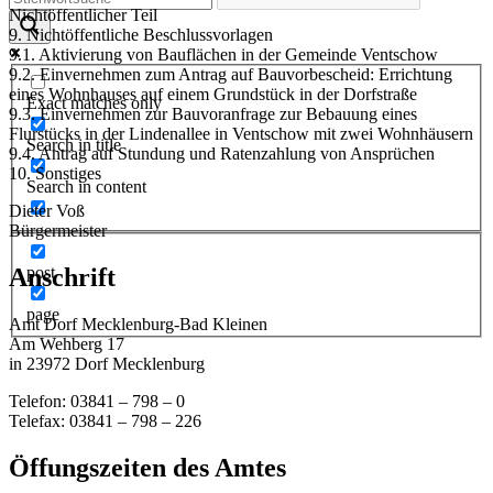
Nichtöffentlicher Teil
9. Nichtöffentliche Beschlussvorlagen
9.1. Aktivierung von Bauflächen in der Gemeinde Ventschow
9.2. Einvernehmen zum Antrag auf Bauvorbescheid: Errichtung
eines Wohnhauses auf einem Grundstück in der Dorfstraße
Exact matches only
9.3. Einvernehmen zur Bauvoranfrage zur Bebauung eines
Flurstücks in der Lindenallee in Ventschow mit zwei Wohnhäusern
Search in title
9.4. Antrag auf Stundung und Ratenzahlung von Ansprüchen
10. Sonstiges
Search in content
Dieter Voß
Bürgermeister
post
Anschrift
page
Amt Dorf Mecklenburg-Bad Kleinen
Am Wehberg 17
in 23972 Dorf Mecklenburg
Telefon: 03841 – 798 – 0
Telefax: 03841 – 798 – 226
Öffungszeiten des Amtes