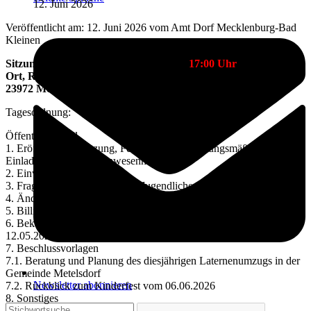
12. Juni 2026
Veröffentlicht am: 12. Juni 2026 vom Amt Dorf Mecklenburg-Bad
Kleinen
Sitzungstermin: Mittwoch, 24.06.2026,
17:00 Uhr
Ort, Raum: Dorfgemeinschaftshaus, Mecklenburger Str. 2,
23972 Metelsdorf
Tagesordnung:
Öffentlicher Teil
1. Eröffnung der Sitzung, Feststellen der Ordnungsmäßigkeit der
Einladungen und der Anwesenheit
2. Einwohnerfragestunde
3. Fragestunde für Kinder und Jugendliche
4. Änderungsanträge zur Tagesordnung
5. Billigung der Sitzungsniederschrift vom 25.03.2026
6. Bekanntgabe der Ergebnisse der Gemeindevertretersitzung vom
12.05.2026
7. Beschlussvorlagen
7.1. Beratung und Planung des diesjährigen Laternenumzugs in der
Gemeinde Metelsdorf
Newsletter abonnieren
7.2. Rückblick zum Kinderfest vom 06.06.2026
8. Sonstiges