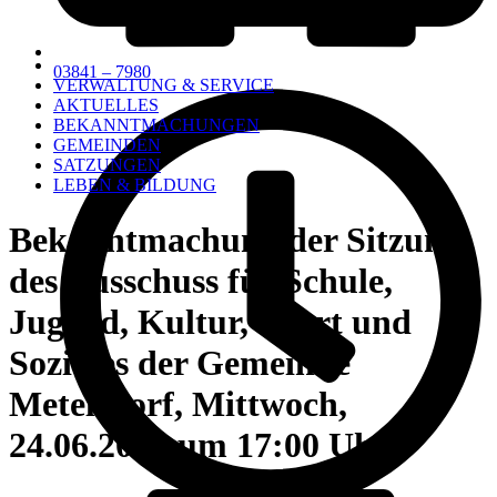
03841 – 7980
VERWALTUNG & SERVICE
AKTUELLES
BEKANNTMACHUNGEN
GEMEINDEN
SATZUNGEN
LEBEN & BILDUNG
Bekanntmachung der Sitzung
des Ausschuss für Schule,
Jugend, Kultur, Sport und
Soziales der Gemeinde
Metelsdorf, Mittwoch,
24.06.2026 um 17:00 Uhr