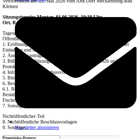
Veröffentlicht am: 22. Mai 2026 vom Amt Dorf Mecklenburg-Bad
Kleinen
Sitzungstermin: Montag, 01.06.2026, 19:30 Uhr
Ort, Raum: Gemeindehaus, Hohen Viecheln
Tagesordnung:
Öffentlicher Teil
1. Eröffnung der Sitzung, Feststellen der Ordnungsmäßigkeit der
Einladung und der Anwesenheit
2. Änderungsanträge zur Tagesordnung
3. Billigung der Sitzungsniederschrift vom 30.03.2026 und
Protokollkontrolle
4. Information der Ausschussvorsitzenden
5. Bürgerfragestunde
6. Beschlussvorlagen
6.1. Beratung und Beschlussfassung über die Annahme und
Bestätigung des aktuellen Planungsstandes zum Ausbau des
Fischerweges in Hohen Viecheln
7. Sonstiges
Nichtöffentlicher Teil
8. Nichtöffentliche Beschlussvorlagen
Newsletter abonnieren
9. Sonstiges
Franziska Pompe