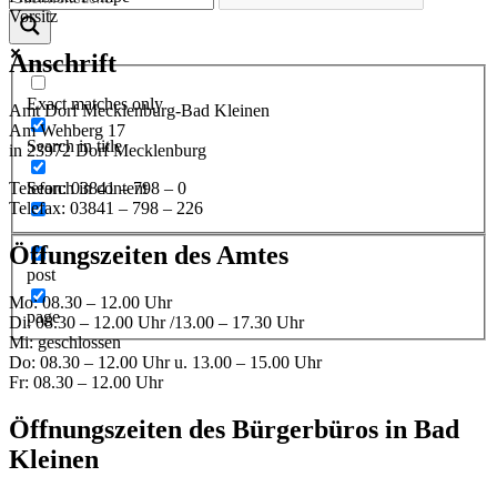
Vorsitz
Anschrift
Exact matches only
Amt Dorf Mecklenburg-Bad Kleinen
Am Wehberg 17
Search in title
in 23972 Dorf Mecklenburg
Telefon: 03841 – 798 – 0
Search in content
Telefax: 03841 – 798 – 226
Öffungszeiten des Amtes
post
Mo: 08.30 – 12.00 Uhr
page
Di: 08.30 – 12.00 Uhr /13.00 – 17.30 Uhr
Mi: geschlossen
Do: 08.30 – 12.00 Uhr u. 13.00 – 15.00 Uhr
Fr: 08.30 – 12.00 Uhr
Öffnungszeiten des Bürgerbüros in Bad
Kleinen