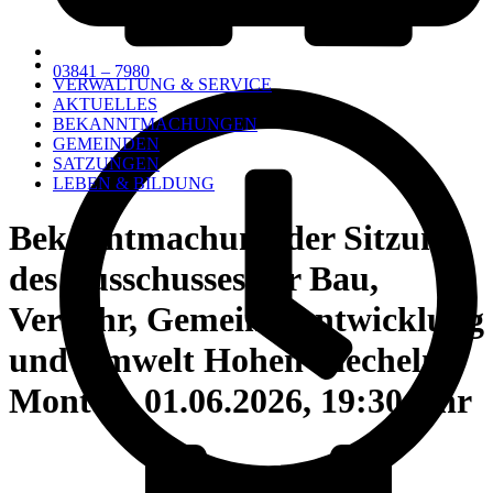
03841 – 7980
VERWALTUNG & SERVICE
AKTUELLES
BEKANNTMACHUNGEN
GEMEINDEN
SATZUNGEN
LEBEN & BILDUNG
Bekanntmachung der Sitzung
des Ausschusses für Bau,
Verkehr, Gemeindeentwicklung
und Umwelt Hohen Viecheln,
Montag, 01.06.2026, 19:30 Uhr