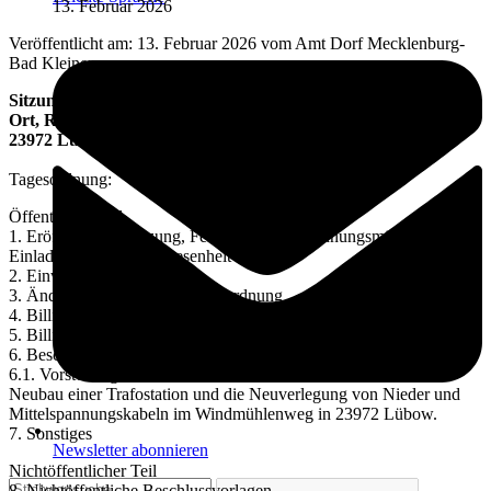
13. Februar 2026
Veröffentlicht am: 13. Februar 2026 vom Amt Dorf Mecklenburg-
Bad Kleinen
Sitzungstermin: Dienstag, 24.02.2026, 19:00 Uhr
Ort, Raum: Feuerwehrgerätehaus Lübow, Am Sportplatz 11,
23972 Lübow
Tagesordnung:
Öffentlicher Teil
1. Eröffnung der Sitzung, Feststellung der Ordnungsmäßigkeit der
Einladung und der Anwesenheit
2. Einwohnerfragestunde
3. Änderungsanträge zur Tagesordnung
4. Billigung der Sitzungsniederschrift vom 23.09.2025
5. Billigung der Sitzungsniederschrift vom 13.01.2026
6. Beschlussvorlagen
6.1. Vorstellung des Bauvorhabens der E.DIS Netz GmbH zum
Neubau einer Trafostation und die Neuverlegung von Nieder und
Mittelspannungskabeln im Windmühlenweg in 23972 Lübow.
7. Sonstiges
Newsletter abonnieren
Nichtöffentlicher Teil
8. Nichtöffentliche Beschlussvorlagen