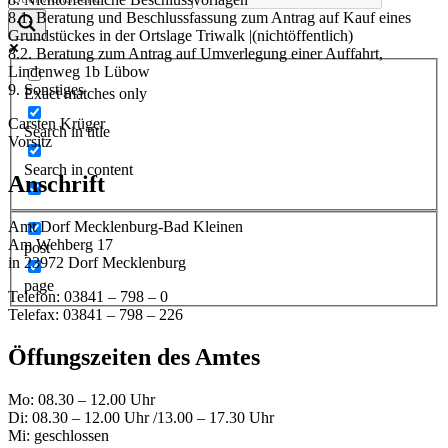
8.1. Beratung und Beschlussfassung zum Antrag auf Kauf eines
Grundstückes in der Ortslage Triwalk |(nichtöffentlich)
8.2. Beratung zum Antrag auf Umverlegung einer Auffahrt,
Lindenweg 1b Lübow
9. Sonstiges
Exact matches only
Carsten Krüger
Search in title
Vorsitz
Search in content
Anschrift
Amt Dorf Mecklenburg-Bad Kleinen
Am Wehberg 17
post
in 23972 Dorf Mecklenburg
page
Telefon: 03841 – 798 – 0
Telefax: 03841 – 798 – 226
Öffungszeiten des Amtes
Mo: 08.30 – 12.00 Uhr
Di: 08.30 – 12.00 Uhr /13.00 – 17.30 Uhr
Mi: geschlossen