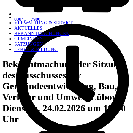
03841 – 7980
VERWALTUNG & SERVICE
AKTUELLES
BEKANNTMACHUNGEN
GEMEINDEN
SATZUNGEN
LEBEN & BILDUNG
Bekanntmachung der Sitzung
des Ausschusses für
Gemeindeentwicklung, Bau,
Verkehr und Umwelt Lübow,
Dienstag, 24.02.2026 um 19:00
Uhr