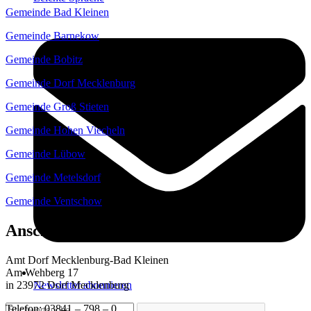
Gemeinde Bad Kleinen
Gemeinde Barnekow
Gemeinde Bobitz
Gemeinde Dorf Mecklenburg
Gemeinde Groß Stieten
Gemeinde Hohen Viecheln
Gemeinde Lübow
Gemeinde Metelsdorf
Gemeinde Ventschow
Anschrift
Amt Dorf Mecklenburg-Bad Kleinen
Am Wehberg 17
Newsletter abonnieren
in 23972 Dorf Mecklenburg
Telefon: 03841 – 798 – 0