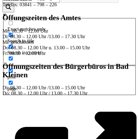
Telefax: 03841 – 798 – 226
Öffungszeiten des Amtes
Exact matches only
Mo: 08.30 – 12.00 Uhr
Di: 08.30 – 12.00 Uhr /13.00 – 17.30 Uhr
Search in title
Mi: geschlossen
Do: 08.30 – 12.00 Uhr u. 13.00 – 15.00 Uhr
Search in content
Fr: 08.30 – 12.00 Uhr
Öffnungszeiten des Bürgerbüros in Bad
Kleinen
post
Di: 08.30 – 12.00 Uhr /13.00 – 15.00 Uhr
page
Do: 08.30 – 12.00 Uhr / 13.00 – 17.30 Uhr