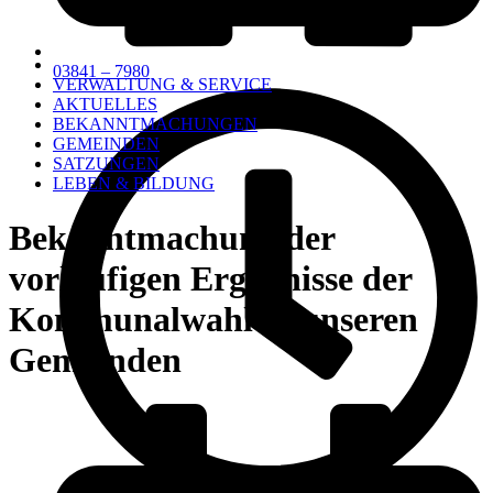
03841 – 7980
VERWALTUNG & SERVICE
AKTUELLES
BEKANNTMACHUNGEN
GEMEINDEN
SATZUNGEN
LEBEN & BILDUNG
Bekanntmachung der
vorläufigen Ergebnisse der
Kommunalwahl in unseren
Gemeinden